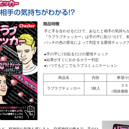
手と手を合わせるだけで、あなたと相手の気持ち
『ラブラブチェッカー』は手の平に貼りつけて、
パッチの色の変化によって判定する愛情チェック
●手の平に1分貼るだけの愛情チェック
●結果がすぐにわかるカラー判定
●いつでもどこでもラブコミュニケーション
商品名
内容
希望小
３３
ラブラブチェッカー
3枚入
（税抜価格
など、精神的な刺激を感じると、交感神経の働きで、手のひ