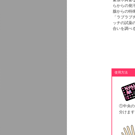
らからの発
腺からの特
「ラブラブ
ッチの試薬
合いを調べ
使用方法
①中央の
分けます