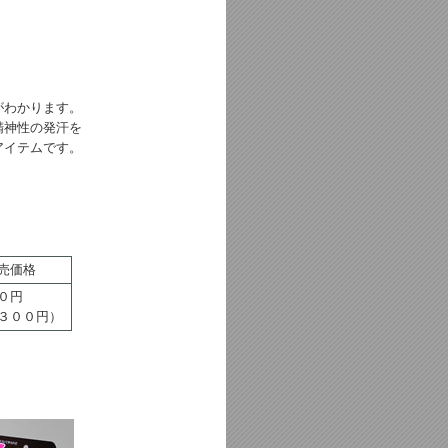
がわかります。
精神性の発汗を
アイテムです。
売価格
０円
３００円）