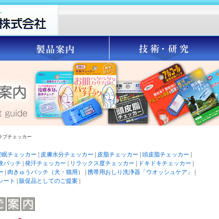
ラブチェッカー
安眠チェッカー
|
皮膚水分チェッカー
|
皮脂チェッカー
|
頭皮脂チェッカー
|
験パッチ
|
発汗チェッカー
|
リラックス度チェッカー
|
ドキドキチェッカー
|
ー
|
肉きゅうパッチ（犬・猫用）
|
携帯用おしり洗浄器「ウオッシュケア」
|
シート
|
販促品としてのご提案
|