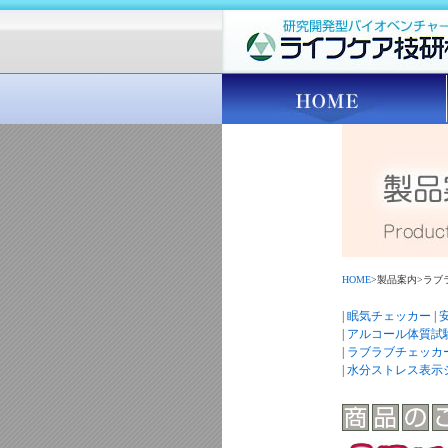
HOME
>製品案内>ラブ
|
眠気チェッカー
|
|
アルコール体質試
|
ラブラブチェッカ
|
水分ストレス表示