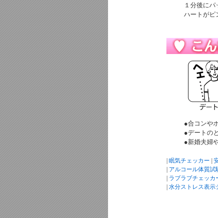
１分後にパ
ハートがピ
●合コンや
●デートの
●新婚夫婦
|
眠気チェッカー
|
|
アルコール体質試
|
ラブラブチェッカ
|
水分ストレス表示