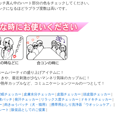
ッチ真ん中のハート部分の色をチェックしてください。
ンクになるほどラブラブ度数は高いです。
ホームパーティの盛り上げアイテムに！
ときや、最近刺激が少ないマンネリ気味のカップルに！
や熟年カップルなど、コミュニケーションツールの一つとして！
安眠チェッカー
|
皮膚水分チェッカー
|
皮脂チェッカー
|
頭皮脂チェッカー
|
験パッチ
|
発汗チェッカー
|
リラックス度チェッカー
|
ドキドキチェッカー
|
ー
|
肉きゅうパッチ（犬・猫用）
|
携帯用おしり洗浄器「ウオッシュケア」
|
シート
|
販促品としてのご提案
|