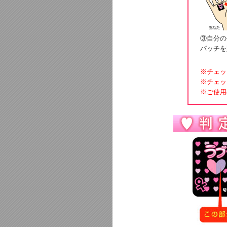
③自分の
パッチを
※チェッ
※チェッ
※ご使用