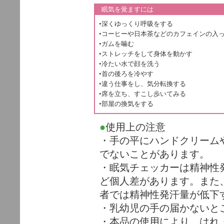
眠気を覚ますには
•深くゆっくり呼吸をする
•コーヒーや日本茶などのカフェインの入
•ガムを噛む
•ストレッチをして身体を動かす
•冷たい水で顔を洗う
•首の後ろを冷やす
•違う仕事をし、気分転換する
•席を立ち、すこし歩いてみる
•部屋の換気をする
●
使用上の注意
・手の平にハンドクリーム
でないことがあります。
・眠気チェッカーは精神性
ど個人差があります。また
者では精神性発汗量が低下
・乳幼児の手の届かないと
・本品の使用により、はれ