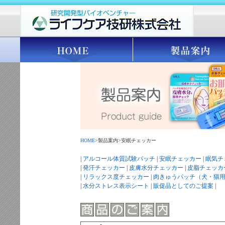
HOME
>製品案内>安眠チェッカー
|
アルコール体質試験パッチ
|
安眠チェッカー
|
眠気チ
|
発汗チェッカー
|
皮膚水分チェッカー
|
皮脂チェッカ
|
リラックス度チェッカー
|
肉きゅうパッチ（犬・猫
|
水分ストレス表示シート
|
販促品としてのご提案
|