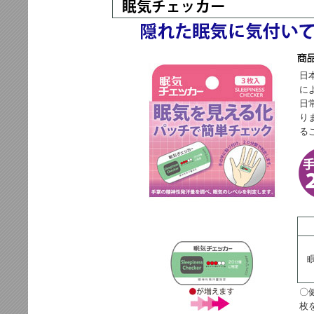
日
に
日
り
る
〇
枚