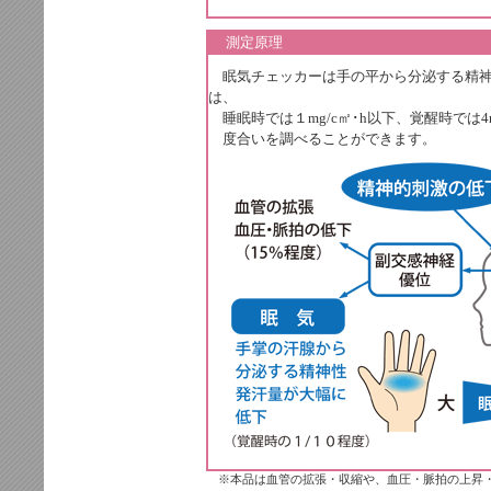
測定原理
眠気チェッカーは手の平から分泌する精神
は、
睡眠時では１mg/c㎡･h以下、覚醒時では4
度合いを調べることができます。
    　※本品は血管の拡張・収縮や、血圧・脈拍の上昇