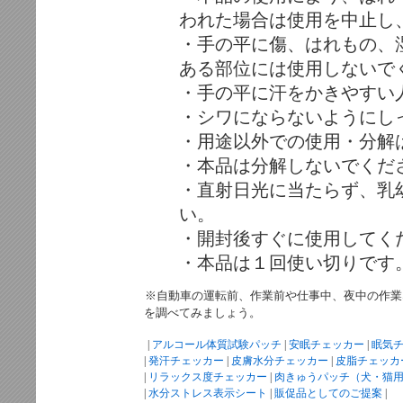
われた場合は使用を中止し
・手の平に傷、はれもの、
ある部位には使用しないで
・手の平に汗をかきやすい
・シワにならないようにし
・用途以外での使用・分解
・本品は分解しないでくだ
・直射日光に当たらず、乳
い。
・開封後すぐに使用してく
・本品は１回使い切りです
※自動車の運転前、作業前や仕事中、夜中の作業
を調べてみましょう。
|
アルコール体質試験パッチ
|
安眠チェッカー
|
眠気
|
発汗チェッカー
|
皮膚水分チェッカー
|
皮脂チェッカ
|
リラックス度チェッカー
|
肉きゅうパッチ（犬・猫
|
水分ストレス表示シート
|
販促品としてのご提案
|