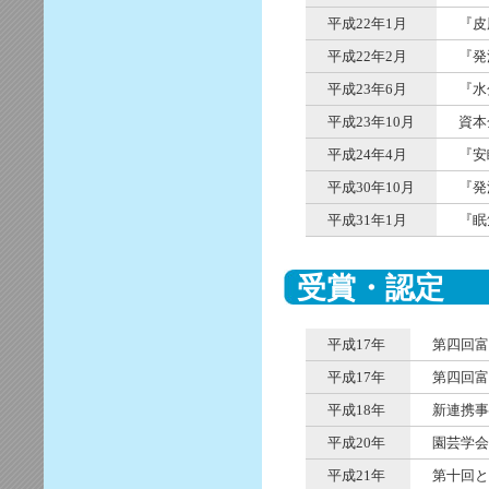
平成22年1月
『皮
平成22年2月
『発
平成23年6月
『水
平成23年10月
資本
平成24年4月
『安
平成30年10月
『発
平成31年1月
『眠
受賞・認定
平成17年
第四回富
平成17年
第四回富
平成18年
新連携事
平成20年
園芸学会
平成21年
第十回と