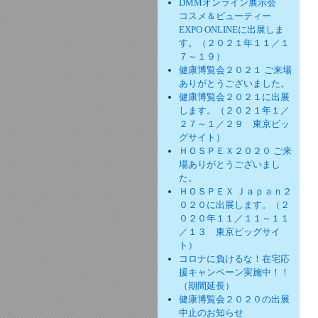
DMMオンライン展示会
コスメ＆ビューティー
EXPO ONLINEに出展しま
す。（２０２１年１１／１
７～１９）
健康博覧会２０２１ ご来場
ありがとうございました。
健康博覧会２０２１に出展
します。（２０２１年１／
２７～１／２９ 東京ビッ
グサイト）
ＨＯＳＰＥＸ２０２０ ご来
場ありがとうございまし
た。
ＨＯＳＰＥＸ Ｊａｐａｎ２
０２０に出展します。（２
０２０年１１／１１～１１
／１３ 東京ビッグサイ
ト）
コロナに負けるな！在宅応
援キャンペーン実施中！！
（期間延長）
健康博覧会２０２０の出展
中止のお知らせ