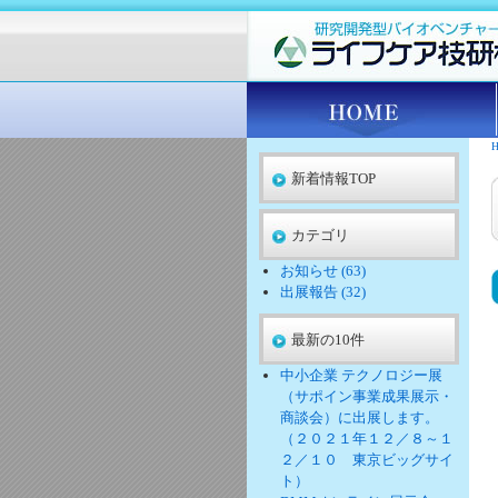
新着情報TOP
カテゴリ
お知らせ (63)
出展報告 (32)
最新の10件
中小企業 テクノロジー展
（サポイン事業成果展示・
商談会）に出展します。
（２０２１年１２／８～１
２／１０ 東京ビッグサイ
ト）