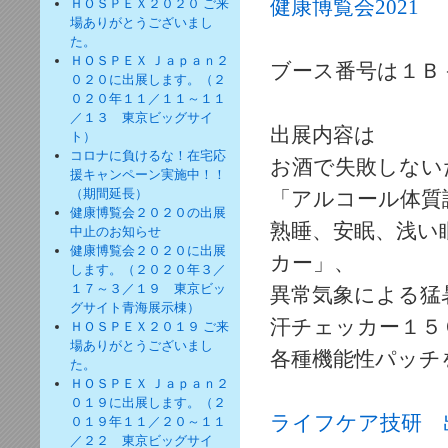
健康博覧会2021
ＨＯＳＰＥＸ２０２０ ご来
場ありがとうございまし
た。
ＨＯＳＰＥＸ Ｊａｐａｎ２
ブース番号は１Ｂ
０２０に出展します。（２
０２０年１１／１１～１１
／１３ 東京ビッグサイ
出展内容は
ト）
コロナに負けるな！在宅応
お酒で失敗しない
援キャンペーン実施中！！
（期間延長）
「アルコール体質
健康博覧会２０２０の出展
熟睡、安眠、浅い
中止のお知らせ
健康博覧会２０２０に出展
カー」、
します。（２０２０年３／
１７～３／１９ 東京ビッ
異常気象による猛
グサイト青海展示棟）
汗チェッカー１５
ＨＯＳＰＥＸ２０１９ ご来
場ありがとうございまし
各種機能性パッチ
た。
ＨＯＳＰＥＸ Ｊａｐａｎ２
０１９に出展します。（２
ライフケア技研 
０１９年１１／２０～１１
／２２ 東京ビッグサイ