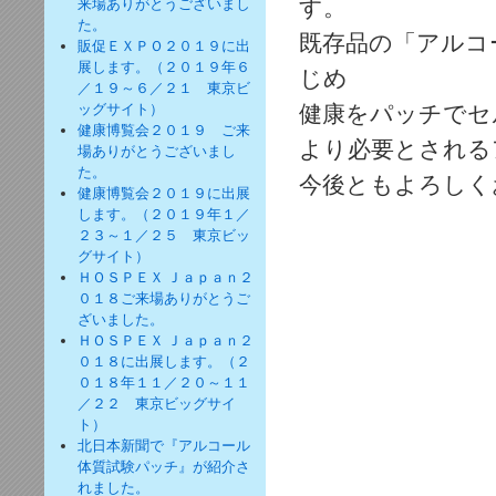
す。
来場ありがとうございまし
た。
既存品の「アルコ
販促ＥＸＰＯ２０１９に出
展します。（２０１９年６
じめ
／１９～６／２１ 東京ビ
ッグサイト）
健康をパッチでセ
健康博覧会２０１９ ご来
より必要とされる
場ありがとうございまし
た。
今後ともよろしく
健康博覧会２０１９に出展
します。（２０１９年１／
２３～１／２５ 東京ビッ
グサイト）
ＨＯＳＰＥＸ Ｊａｐａｎ２
０１８ご来場ありがとうご
ざいました。
ＨＯＳＰＥＸ Ｊａｐａｎ２
０１８に出展します。（２
０１８年１１／２０～１１
／２２ 東京ビッグサイ
ト）
北日本新聞で『アルコール
体質試験パッチ』が紹介さ
れました。