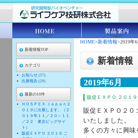
HOME
>
新着情報
>2019年
新着情報TOP
新着情報
カテゴリ
お知らせ (57)
2019年6月
出展報告 (29)
最新の10件
販促ＥＸＰＯ ２０１
ＨＯＳＰＥＸ Ｊａｐａｎ２
販促ＥＸＰＯ２０
０１９に出展します。（２
０１９年１１／２０～１１
いたしました。
／２２ 東京ビッグサイ
ト）
多くの方々に興味
販促ＥＸＰＯ ２０１９ ご