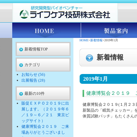
HOME
>
新着情報
>2019年1月
新着情報TOP
新着情報
カテゴリ
お知らせ (56)
2019年1月
出展報告 (28)
健康博覧会２０１９ 
最新の10件
販促ＥＸＰＯ２０１９に出
健康博覧会２０１９(１月２３
展します。（２０１９年６
新製品の「眠気チェッカー」を
／１９～６／２１ 東京ビ
体質試験パッチ」もたくさん
ッグサイト）
健康博覧会２０１９ ご来
場ありがとうございまし