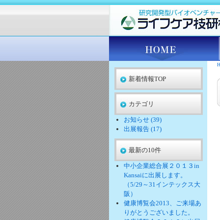
新着情報TOP
カテゴリ
お知らせ (39)
出展報告 (17)
最新の10件
中小企業総合展２０１３in
Kansaiに出展します。
（5/29～31インテックス大
阪）
健康博覧会2013、ご来場あ
りがとうございました。